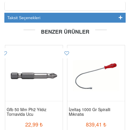
Taksit Seçenekleri
BENZER ÜRÜNLER
Gfb 50 Mm Ph2 Yıldız
İzeltaş 1000 Gr Spiralli
Tornavida Ucu
Mıknatıs
22,99
₺
839,41
₺