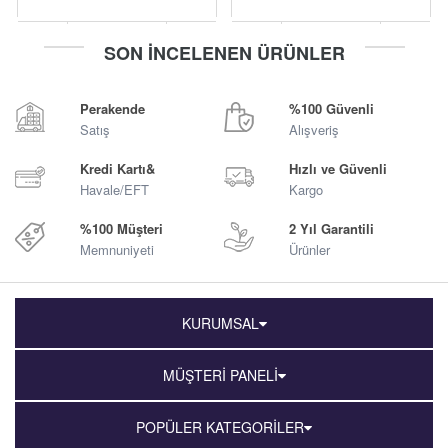
-
+
-
+
SON İNCELENEN ÜRÜNLER
Sepete Ekle
Sepete Ekle
Perakende
%100 Güvenli
Satış
Alışveriş
Kredi Kartı&
Hızlı ve Güvenli
Havale/EFT
Kargo
%100 Müşteri
2 Yıl Garantili
Memnuniyeti
Ürünler
KURUMSAL
MÜŞTERİ PANELİ
POPÜLER KATEGORİLER