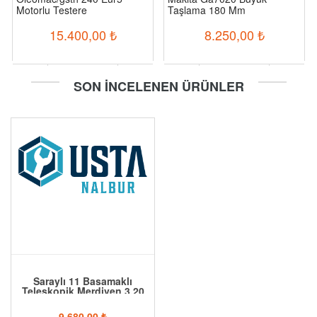
Motorlu Testere
Taşlama 180 Mm
15.400,00
₺
8.250,00
₺
-
+
-
+
SON İNCELENEN ÜRÜNLER
Sepete Ekle
Sepete Ekle
Saraylı 11 Basamaklı
Teleskopik Merdiven 3,20
Mt
9.680,00
₺