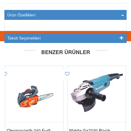
Ürün Özellikleri
STOKTA YOK
Taksit Seçenekleri
BENZER ÜRÜNLER
Oleomac/gsth 240 Eur5
Makita Ga7020 Büyük