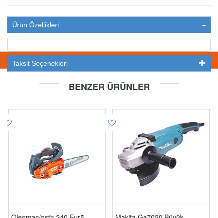
Ürün Özellikleri
STOKTA YOK
Taksit Seçenekleri
BENZER ÜRÜNLER
Oleomac/gsth 240 Eur5
Makita Ga7020 Büyük