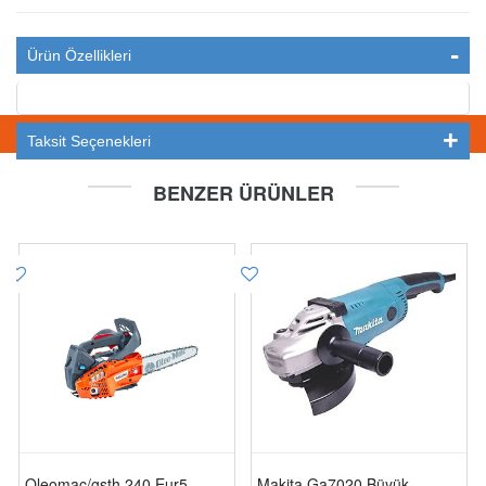
Ürün Özellikleri
STOKTA YOK
Taksit Seçenekleri
BENZER ÜRÜNLER
Oleomac/gsth 240 Eur5
Makita Ga7020 Büyük