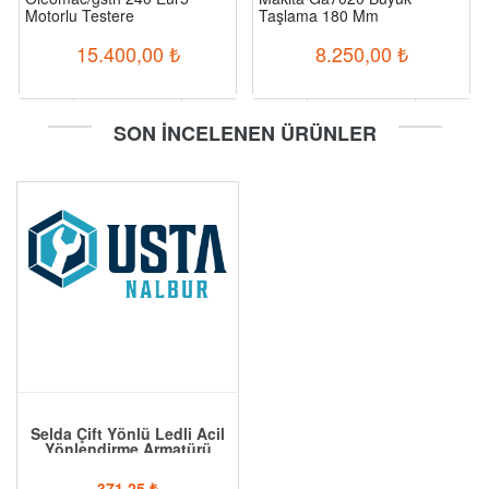
Motorlu Testere
Taşlama 180 Mm
15.400,00
₺
8.250,00
₺
-
+
-
+
SON İNCELENEN ÜRÜNLER
Sepete Ekle
Sepete Ekle
Selda Çift Yönlü Ledli Acil
Yönlendirme Armatürü
371,25
₺