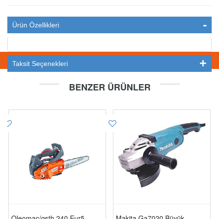
Ürün Özellikleri
STOKTA YOK
Taksit Seçenekleri
BENZER ÜRÜNLER
Oleomac/gsth 240 Eur5
Makita Ga7020 Büyük