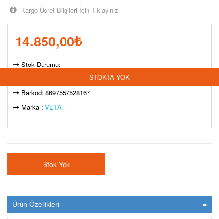
Kargo Ücret Bilgileri İçin Tıklayınız
14.850,00
₺
Stok Durumu:
STOKTA YOK
Model Kodu: VT350JM
Barkod: 8697557528167
Marka :
VETA
Stok Yok
Ürün Özellikleri