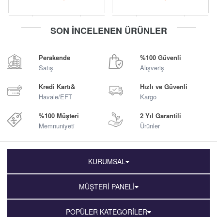
-
+
-
+
SON İNCELENEN ÜRÜNLER
Sepete Ekle
Sepete Ekle
Perakende
%100 Güvenli
Satış
Alışveriş
Kredi Kartı&
Hızlı ve Güvenli
Havale/EFT
Kargo
%100 Müşteri
2 Yıl Garantili
Memnuniyeti
Ürünler
KURUMSAL
MÜŞTERİ PANELİ
POPÜLER KATEGORİLER