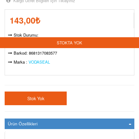
Kargo Ücret Bilgileri İçin Tıklayınız
143,00
₺
Stok Durumu:
STOKTA YOK
Model Kodu: STK-00546011
Barkod: 8681317083577
Marka :
VODASEAL
Stok Yok
Ürün Özellikleri