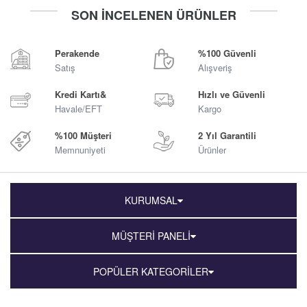
-
+
-
+
SON İNCELENEN ÜRÜNLER
Sepete Ekle
Sepete Ekle
Perakende
%100 Güvenli
Satış
Alışveriş
Kredi Kartı&
Hızlı ve Güvenli
Havale/EFT
Kargo
%100 Müşteri
2 Yıl Garantili
Memnuniyeti
Ürünler
KURUMSAL
MÜŞTERİ PANELİ
POPÜLER KATEGORİLER