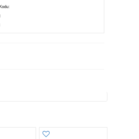
Kodu:
:
: