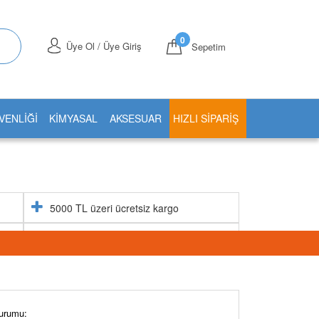
0
Üye Ol / Üye Giriş
Sepetim
VENLİĞİ
KİMYASAL
AKSESUAR
HIZLI SIPARIŞ
5000 TL üzeri ücretsiz kargo
Aynı gün stoktan gönderim
urumu: