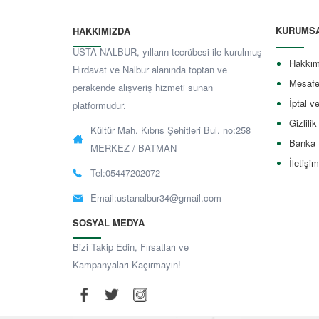
KURUMS
HAKKIMIZDA
USTA NALBUR, yılların tecrübesi ile kurulmuş
Hakkım
Hırdavat ve Nalbur alanında toptan ve
Mesafe
perakende alışveriş hizmeti sunan
İptal v
platformudur.
Gizlilik
Kültür Mah. Kıbrıs Şehitleri Bul. no:258
Banka 
MERKEZ / BATMAN
İletişim
Tel:05447202072
Email:
ustanalbur34@gmail.com
SOSYAL MEDYA
Bizi Takip Edin, Fırsatları ve
Kampanyaları Kaçırmayın!