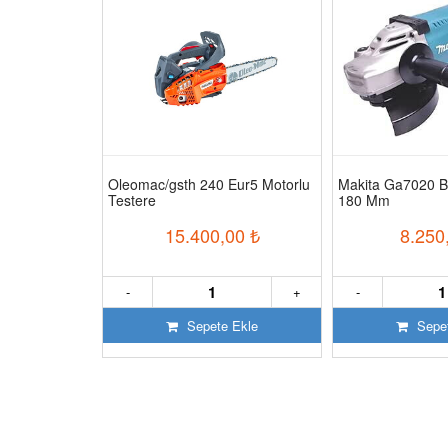
ğsız Sessiz
Oleomac/gsth 240 Eur5 Motorlu
Makita Ga7020 B
Testere
180 Mm
50
₺
15.400,00
₺
8.250
+
-
+
-
 Ekle
Sepete Ekle
Sepet