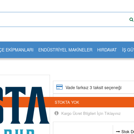
ÇE EKİPMANLARI
ENDÜSTRİYEL MAKİNELER
HIRDAVAT
İŞ GÜ
Vade farksız 3 taksit seçeneği
24 saatte kargoda
STOKTA YOK
Kargo Ücret Bilgileri İçin Tıklayınız
Stok D