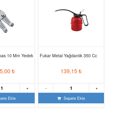
akas 10 Mm Yedek
Fukar Metal Yağdanlık 350 Cc
Fe Power 55 
Jeneratör
5,00
₺
139,15
₺
302
+
-
+
-
ete Ekle
Sepete Ekle
S