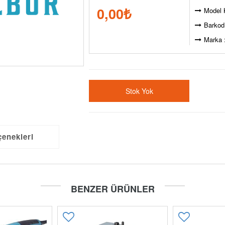
0,00
₺
Model 
Barkod
Marka 
Stok Yok
çenekleri
BENZER ÜRÜNLER