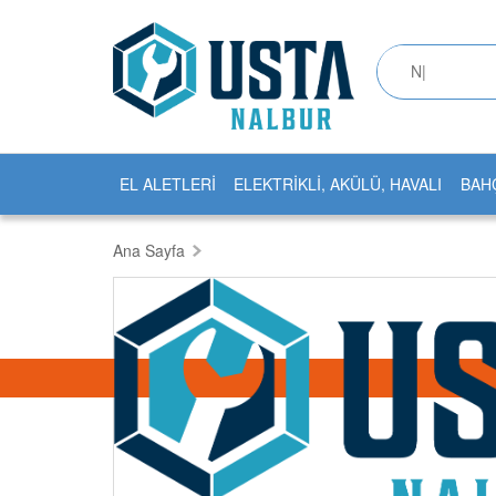
EL ALETLERİ
ELEKTRİKLİ, AKÜLÜ, HAVALI
BAH
Ana Sayfa