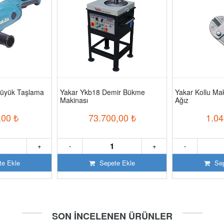
üyük Taşlama
Yakar Ykb18 Demir Bükme
Yakar Kollu M
Makinası
Ağız
,00
₺
73.700,00
₺
1.04
+
-
+
-
e Ekle
Sepete Ekle
Sep
SON İNCELENEN ÜRÜNLER