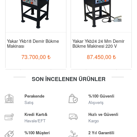
Yakar Ykb18 Demir Bükme
Yakar Ykb24 24 Mm Demir
Makinası
Bükme Makinesi 220 V
73.700,00
₺
87.450,00
₺
-
+
-
+
SON İNCELENEN ÜRÜNLER
Sepete Ekle
Sepete Ekle
Perakende
%100 Güvenli
Satış
Alışveriş
Kredi Kartı&
Hızlı ve Güvenli
Havale/EFT
Kargo
%100 Müşteri
2 Yıl Garantili