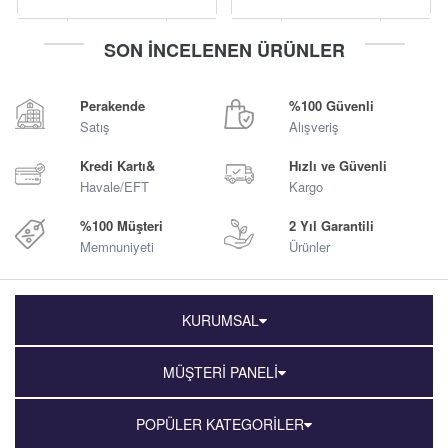
-
+
-
+
SON İNCELENEN ÜRÜNLER
Sepete Ekle
Sepete Ekle
Perakende
%100 Güvenli
Satış
Alışveriş
Kredi Kartı&
Hızlı ve Güvenli
Havale/EFT
Kargo
%100 Müşteri
2 Yıl Garantili
Memnuniyeti
Ürünler
KURUMSAL
MÜŞTERİ PANELİ
POPÜLER KATEGORİLER