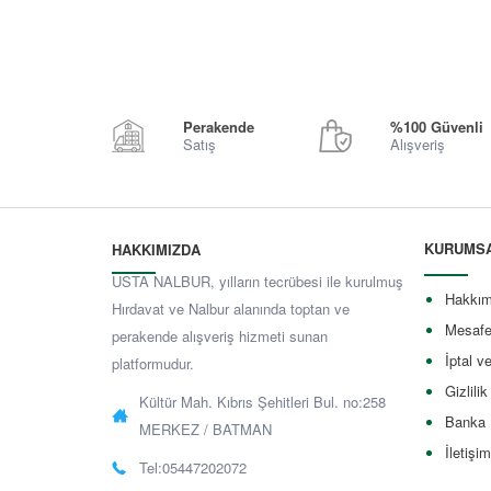
Perakende
%100 Güvenli
Satış
Alışveriş
KURUMS
HAKKIMIZDA
USTA NALBUR, yılların tecrübesi ile kurulmuş
Hakkım
Hırdavat ve Nalbur alanında toptan ve
Mesafe
perakende alışveriş hizmeti sunan
İptal v
platformudur.
Gizlilik
Kültür Mah. Kıbrıs Şehitleri Bul. no:258
Banka 
MERKEZ / BATMAN
İletişim
Tel:05447202072