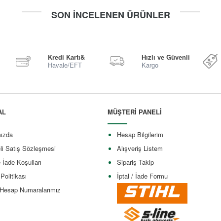
SON İNCELENEN ÜRÜNLER
Kredi Kartı&
Hızlı ve Güvenli
Havale/EFT
Kargo
AL
MÜŞTERİ PANELİ
ızda
Hesap Bilgilerim
li Satış Sözleşmesi
Alışveriş Listem
e İade Koşulları
Sipariş Takip
 Politikası
İptal / İade Formu
Hesap Numaralarımız