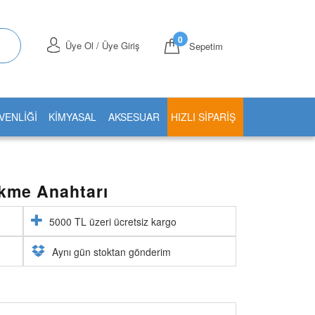
0
Üye Ol / Üye Giriş
Sepetim
VENLİĞİ
KİMYASAL
AKSESUAR
HIZLI SIPARIŞ
kme Anahtarı
5000 TL üzeri ücretsiz kargo
Aynı gün stoktan gönderim