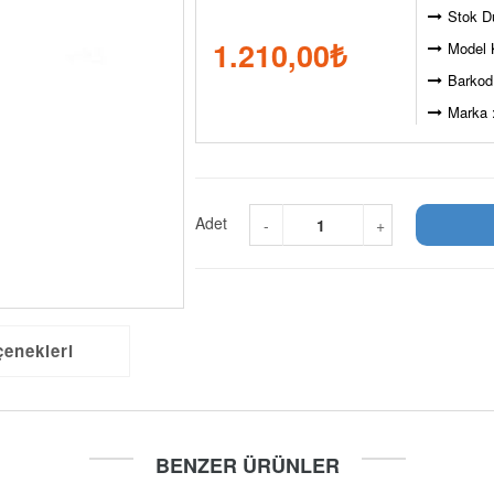
Stok D
1.210,00
₺
Model 
Barkod
Marka 
Adet
-
+
çenekleri
BENZER ÜRÜNLER