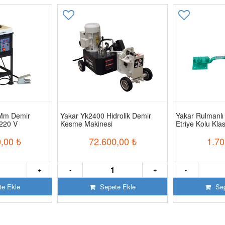
 Mm Demir
Yakar Yk2400 Hidrolik Demir
Yakar Rulmanlı
220 V
Kesme Makinesi
Etriye Kolu Kl
,00
₺
72.600,00
₺
1.70
+
-
+
-
e Ekle
Sepete Ekle
Sep