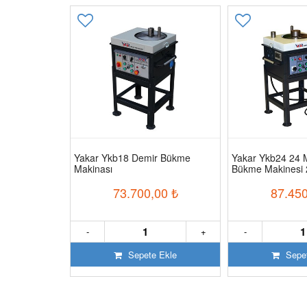
as 22 Mm
Yakar Ykb18 Demir Bükme
Yakar Ykb24 24
Makinası
Bükme Makinesi 
00
₺
73.700,00
₺
87.450
+
-
+
-
 Ekle
Sepete Ekle
Sepet