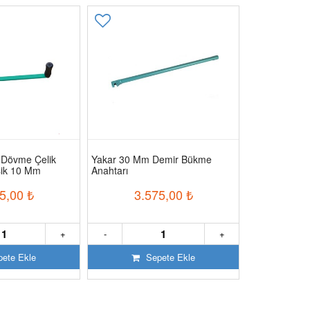
 Dövme Çelik
Yakar 30 Mm Demir Bükme
Yakar 28 Mm
asik 10 Mm
Anahtarı
Anahtarı
5,00
₺
3.575,00
₺
3.
+
-
+
-
ete Ekle
Sepete Ekle
S