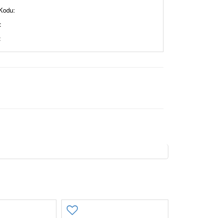
Kodu:
:
: