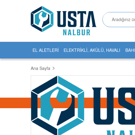
EL ALETLERİ
ELEKTRİKLİ, AKÜLÜ, HAVALI
BAH
Ana Sayfa