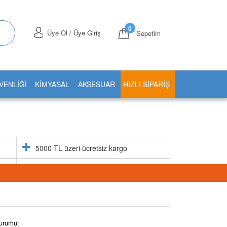
0
Üye Ol / Üye Giriş
Sepetim
VENLİĞİ
KİMYASAL
AKSESUAR
HIZLI SIPARIŞ
5000 TL üzeri ücretsiz kargo
Aynı gün stoktan gönderim
urumu: