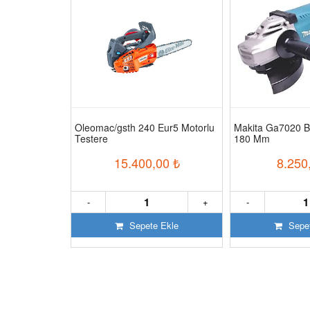
ğsız Sessiz
Oleomac/gsth 240 Eur5 Motorlu
Makita Ga7020 B
Testere
180 Mm
50
₺
15.400,00
₺
8.250
+
-
+
-
 Ekle
Sepete Ekle
Sepet