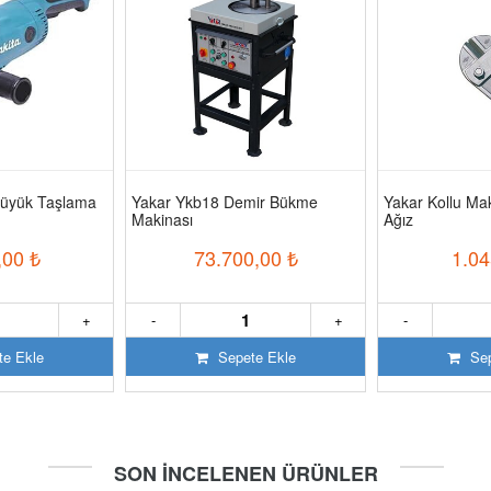
üyük Taşlama
Yakar Ykb18 Demir Bükme
Yakar Kollu M
Makinası
Ağız
,00
₺
73.700,00
₺
1.04
+
-
+
-
e Ekle
Sepete Ekle
Sep
SON İNCELENEN ÜRÜNLER