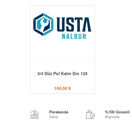
3/4 Düz Pul Kalın Dın 125
104,50
₺
Perakende
%100 Güvenli
Satış
Alışveriş