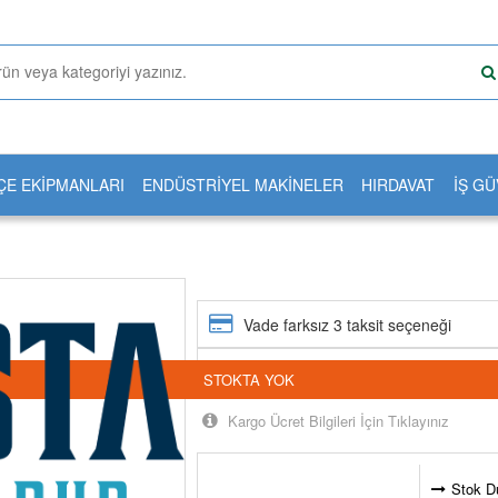
ÇE EKİPMANLARI
ENDÜSTRİYEL MAKİNELER
HIRDAVAT
İŞ GÜ
Vade farksız 3 taksit seçeneği
24 saatte kargoda
STOKTA YOK
Kargo Ücret Bilgileri İçin Tıklayınız
Stok D