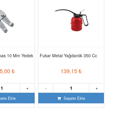
akas 10 Mm Yedek
Fukar Metal Yağdanlık 350 Cc
Fe Power 55 
Jeneratör
5,00
₺
139,15
₺
302
+
-
+
-
ete Ekle
Sepete Ekle
S