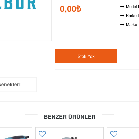
0,00
₺
Model 
Barkod
Marka 
Stok Yok
çenekleri
BENZER ÜRÜNLER