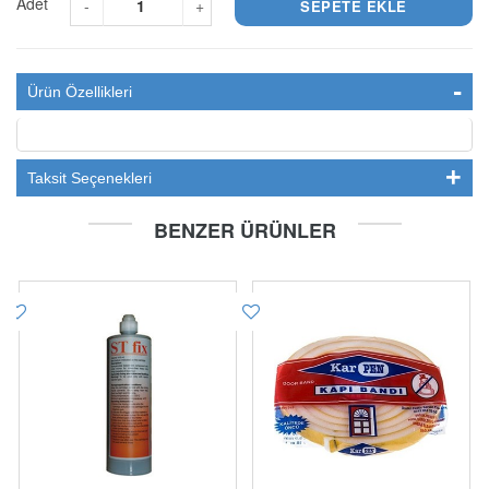
Adet
-
+
Ürün Özellikleri
Taksit Seçenekleri
BENZER ÜRÜNLER