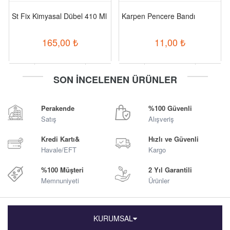
St Fix Kimyasal Dübel 410 Ml
Karpen Pencere Bandı
165,00
₺
11,00
₺
-
+
-
+
SON İNCELENEN ÜRÜNLER
Sepete Ekle
Sepete Ekle
Perakende
%100 Güvenli
Satış
Alışveriş
Kredi Kartı&
Hızlı ve Güvenli
Havale/EFT
Kargo
%100 Müşteri
2 Yıl Garantili
Memnuniyeti
Ürünler
KURUMSAL