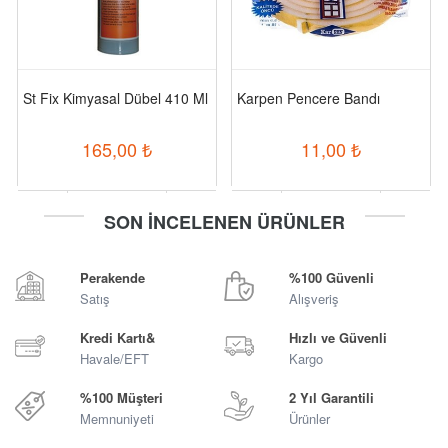
St Fix Kimyasal Dübel 410 Ml
Karpen Pencere Bandı
165,00
₺
11,00
₺
-
+
-
+
SON İNCELENEN ÜRÜNLER
Sepete Ekle
Sepete Ekle
Perakende
%100 Güvenli
Satış
Alışveriş
Kredi Kartı&
Hızlı ve Güvenli
Havale/EFT
Kargo
%100 Müşteri
2 Yıl Garantili
Memnuniyeti
Ürünler