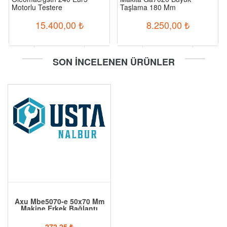
Motorlu Testere
Taşlama 180 Mm
15.400,00
₺
8.250,00
₺
-
+
-
+
SON İNCELENEN ÜRÜNLER
Sepete Ekle
Sepete Ekle
Axu Mbe5070-e 50x70 Mm
Makine Erkek Bağlantı
Elemanı
272,25
₺