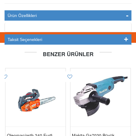
Ürün Özellikleri
STOKTA YOK
Taksit Seçenekleri
BENZER ÜRÜNLER
Oleomac/gsth 240 Eur5
Makita Ga7020 Büyük