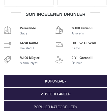
-
+
-
+
SON İNCELENEN ÜRÜNLER
Sepete Ekle
Sepete Ekle
Perakende
%100 Güvenli
Satış
Alışveriş
Kredi Kartı&
Hızlı ve Güvenli
Havale/EFT
Kargo
%100 Müşteri
2 Yıl Garantili
Memnuniyeti
Ürünler
KURUMSAL
MÜŞTERİ PANELİ
POPÜLER KATEGORİLER