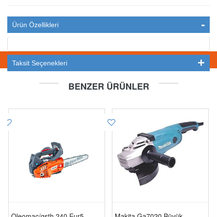
Ürün Özellikleri
STOKTA YOK
Taksit Seçenekleri
BENZER ÜRÜNLER
Oleomac/gsth 240 Eur5
Makita Ga7020 Büyük