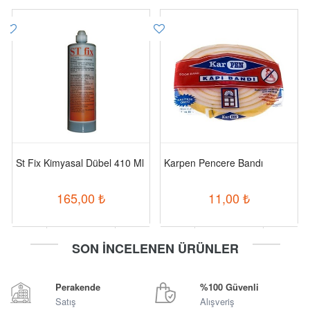
St Fix Kimyasal Dübel 410 Ml
Karpen Pencere Bandı
165,00
₺
11,00
₺
-
+
-
+
SON İNCELENEN ÜRÜNLER
Sepete Ekle
Sepete Ekle
Perakende
%100 Güvenli
Satış
Alışveriş