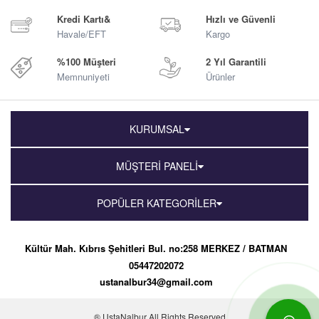
Kredi Kartı&
Hızlı ve Güvenli
Havale/EFT
Kargo
%100 Müşteri
2 Yıl Garantili
Memnuniyeti
Ürünler
KURUMSAL
MÜŞTERİ PANELİ
POPÜLER KATEGORİLER
Kültür Mah. Kıbrıs Şehitleri Bul. no:258 MERKEZ / BATMAN
05447202072
ustanalbur34@gmail.com
® UstaNalbur All Rights Reserved