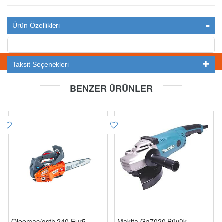
Ürün Özellikleri
STOKTA YOK
Taksit Seçenekleri
BENZER ÜRÜNLER
Oleomac/gsth 240 Eur5
Makita Ga7020 Büyük