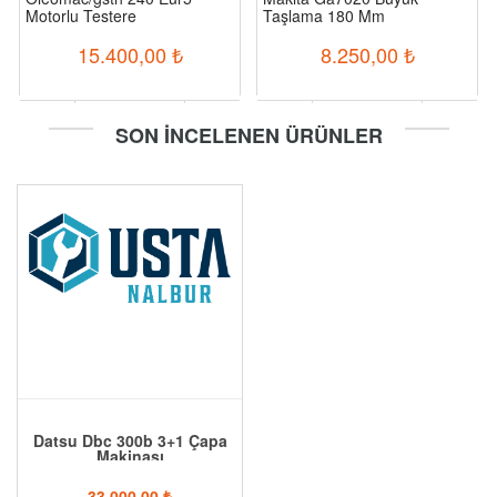
Motorlu Testere
Taşlama 180 Mm
15.400,00
₺
8.250,00
₺
-
+
-
+
SON İNCELENEN ÜRÜNLER
Sepete Ekle
Sepete Ekle
Datsu Dbc 300b 3+1 Çapa
Makinası
33.000,00
₺