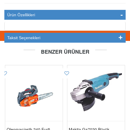
Ürün Özellikleri
STOKTA YOK
Taksit Seçenekleri
BENZER ÜRÜNLER
Oleomac/gsth 240 Eur5
Makita Ga7020 Büyük