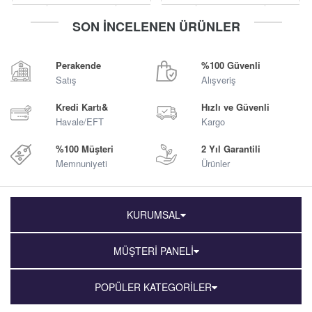
-
+
-
+
SON İNCELENEN ÜRÜNLER
Sepete Ekle
Sepete Ekle
Perakende
%100 Güvenli
Satış
Alışveriş
Kredi Kartı&
Hızlı ve Güvenli
Havale/EFT
Kargo
%100 Müşteri
2 Yıl Garantili
Memnuniyeti
Ürünler
KURUMSAL
MÜŞTERİ PANELİ
POPÜLER KATEGORİLER