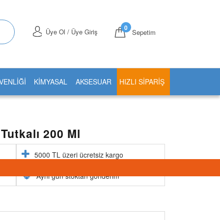
0
Üye Ol / Üye Giriş
Sepetim
VENLİĞİ
KİMYASAL
AKSESUAR
HIZLI SIPARIŞ
Tutkalı 200 Ml
5000 TL üzeri ücretsiz kargo
Aynı gün stoktan gönderim