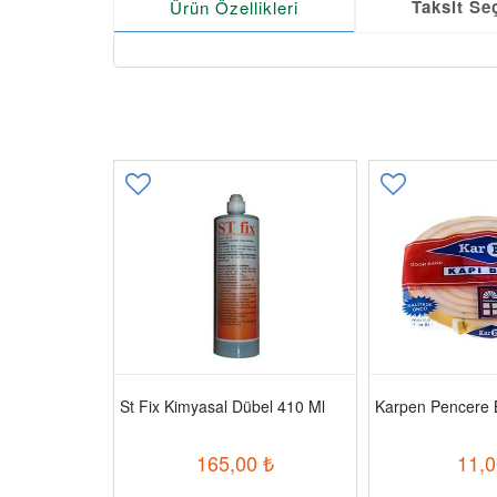
Taksit Se
Ürün Özellikleri
Silikon Şeffaf
St Fix Kimyasal Dübel 410 Ml
Karpen Pencere 
₺
165,00
₺
11,0