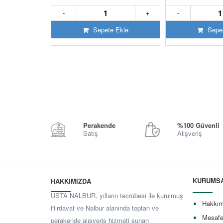
+
-
+
-
 Ekle
Sepete Ekle
Sepet
Perakende
%100 Güvenli
Satış
Alışveriş
KURUMS
HAKKIMIZDA
USTA NALBUR, yılların tecrübesi ile kurulmuş
Hakkım
Hırdavat ve Nalbur alanında toptan ve
Mesafe
perakende alışveriş hizmeti sunan