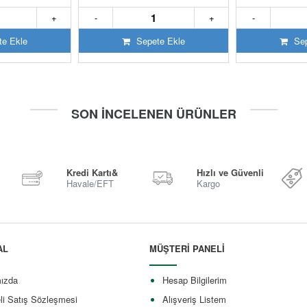
+
-
+
-
e Ekle
Sepete Ekle
Sep
SON İNCELENEN ÜRÜNLER
Kredi Kartı&
Hızlı ve Güvenli
Havale/EFT
Kargo
AL
MÜŞTERİ PANELİ
ızda
Hesap Bilgilerim
li Satış Sözleşmesi
Alışveriş Listem