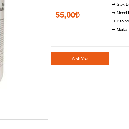
Stok D
55,00
₺
Model 
Barkod
Marka 
Stok Yok