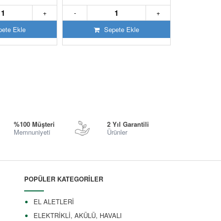
+
-
+
-
ete Ekle
Sepete Ekle
S
%100 Müşteri
2 Yıl Garantili
Memnuniyeti
Ürünler
POPÜLER KATEGORİLER
EL ALETLERİ
ELEKTRİKLİ, AKÜLÜ, HAVALI