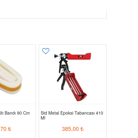
ltı Bandı 90 Cm
Std Metal Epoksi Tabancası 410
Starlıne Koli
Ml
,70
₺
385,00
₺
6