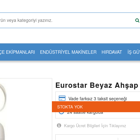
ÇE EKİPMANLARI
ENDÜSTRİYEL MAKİNELER
HIRDAVAT
İŞ GÜ
Eurostar Beyaz Ahşap 
Vade farksız 3 taksit seçeneği
STOKTA YOK
24 saatte kargoda
Kargo Ücret Bilgileri İçin Tıklayınız