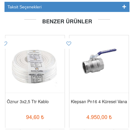
Taksit Seçenekleri
BENZER ÜRÜNLER
Öznur 3x2,5 Ttr Kablo
Klepsan Pn16 4 Küresel Vana
94,60
₺
4.950,00
₺
-
+
-
+