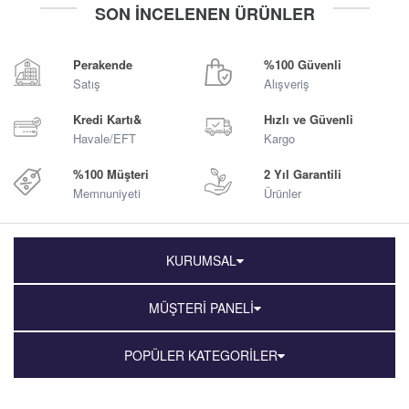
SON İNCELENEN ÜRÜNLER
Sepete Ekle
Sepete Ekle
Perakende
%100 Güvenli
Satış
Alışveriş
Kredi Kartı&
Hızlı ve Güvenli
Havale/EFT
Kargo
%100 Müşteri
2 Yıl Garantili
Memnuniyeti
Ürünler
KURUMSAL
MÜŞTERİ PANELİ
POPÜLER KATEGORİLER