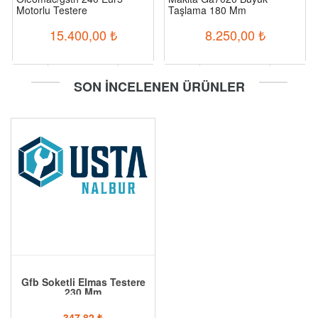
Motorlu Testere
Taşlama 180 Mm
15.400,00
₺
8.250,00
₺
-
+
-
+
SON İNCELENEN ÜRÜNLER
Sepete Ekle
Sepete Ekle
Gfb Soketli Elmas Testere
230 Mm
347,82
₺