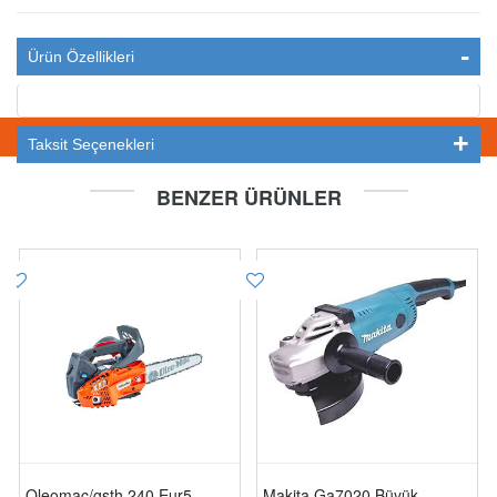
Ürün Özellikleri
STOKTA YOK
Taksit Seçenekleri
BENZER ÜRÜNLER
Oleomac/gsth 240 Eur5
Makita Ga7020 Büyük