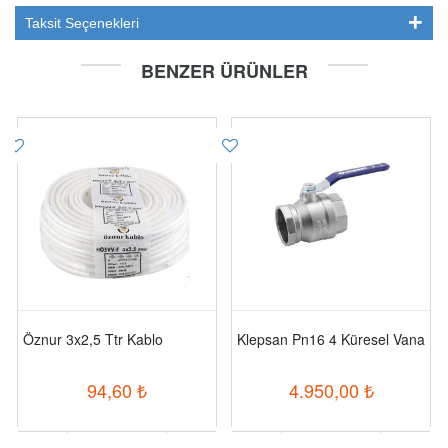
Taksit Seçenekleri
BENZER ÜRÜNLER
Öznur 3x2,5 Ttr Kablo
Klepsan Pn16 4 Küresel Vana
94,60
₺
4.950,00
₺
-
+
-
+