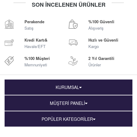
SON İNCELENEN ÜRÜNLER
Sepete Ekle
Sepete Ekle
Perakende
%100 Güvenli
Satış
Alışveriş
Kredi Kartı&
Hızlı ve Güvenli
Havale/EFT
Kargo
%100 Müşteri
2 Yıl Garantili
Memnuniyeti
Ürünler
KURUMSAL
MÜŞTERİ PANELİ
POPÜLER KATEGORİLER