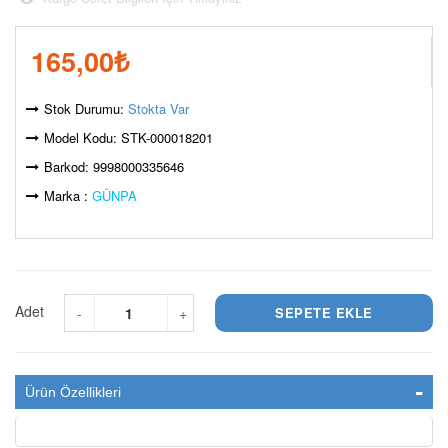
165,00
₺
Stok Durumu:
Stokta Var
Model Kodu: STK-000018201
Barkod: 9998000335646
Marka :
GÜNPA
Adet
-
+
Ürün Özellikleri