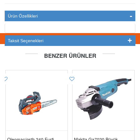
Ürün Özellikleri
STOKTA YOK
Taksit Seçenekleri
BENZER ÜRÜNLER
Oleomac/gsth 240 Eur5
Makita Ga7020 Büyük