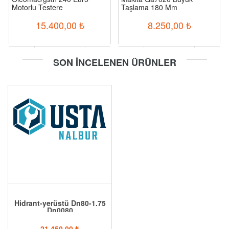
Motorlu Testere
Taşlama 180 Mm
15.400,00
₺
8.250,00
₺
-
+
-
+
SON İNCELENEN ÜRÜNLER
Sepete Ekle
Sepete Ekle
Hidrant-yerüstü Dn80-1.75
Dn0080
21.450,00
₺