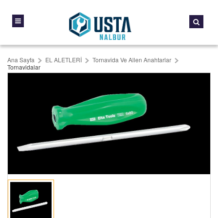
Ana Sayfa
EL ALETLERİ
Tornavida Ve Allen Anahtarlar
Tornavidalar