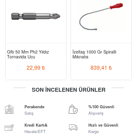
Gfb 50 Mm Ph2 Yıldız
İzeltaş 1000 Gr Spiralli
Tornavida Ucu
Mıknatıs
22,99
₺
839,41
₺
-
+
-
+
SON İNCELENEN ÜRÜNLER
Sepete Ekle
Sepete Ekle
Perakende
%100 Güvenli
Satış
Alışveriş
Kredi Kartı&
Hızlı ve Güvenli
Havale/EFT
Kargo