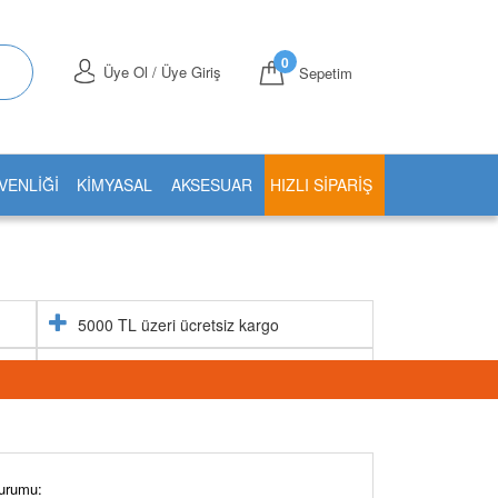
0
Üye Ol / Üye Giriş
Sepetim
VENLİĞİ
KİMYASAL
AKSESUAR
HIZLI SIPARIŞ
5000 TL üzeri ücretsiz kargo
Aynı gün stoktan gönderim
urumu: