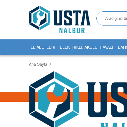
EL ALETLERİ
ELEKTRİKLİ, AKÜLÜ, HAVALI
BAH
Ana Sayfa