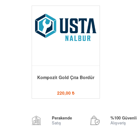
Kompozit Gold Çıta Bordür
220,00
₺
Perakende
%100 Güvenli
Satış
Alışveriş