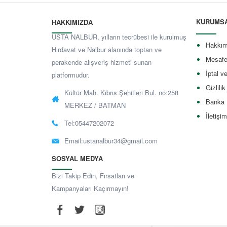
KURUMS
HAKKIMIZDA
USTA NALBUR, yılların tecrübesi ile kurulmuş
Hakkım
Hırdavat ve Nalbur alanında toptan ve
Mesafe
perakende alışveriş hizmeti sunan
İptal v
platformudur.
Gizlilik
Kültür Mah. Kıbrıs Şehitleri Bul. no:258
Banka 
MERKEZ / BATMAN
İletişim
Tel:05447202072
Email:
ustanalbur34@gmail.com
SOSYAL MEDYA
Bizi Takip Edin, Fırsatları ve
Kampanyaları Kaçırmayın!