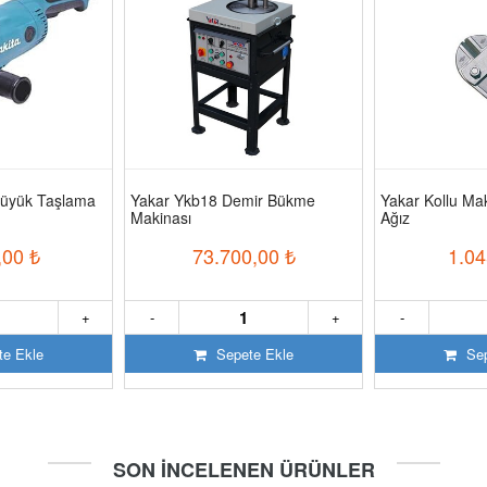
üyük Taşlama
Yakar Ykb18 Demir Bükme
Yakar Kollu M
Makinası
Ağız
,00
₺
73.700,00
₺
1.04
+
-
+
-
e Ekle
Sepete Ekle
Sep
SON İNCELENEN ÜRÜNLER