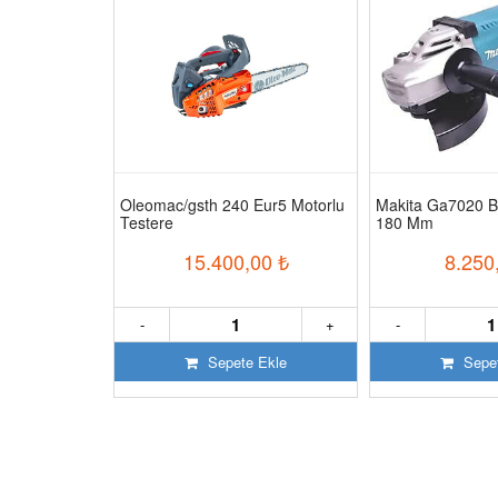
ğsız Sessiz
Oleomac/gsth 240 Eur5 Motorlu
Makita Ga7020 B
Testere
180 Mm
50
₺
15.400,00
₺
8.250
+
-
+
-
 Ekle
Sepete Ekle
Sepet