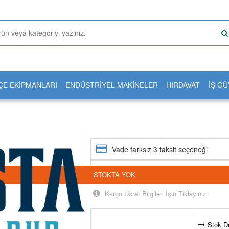
ÇE EKİPMANLARI
ENDÜSTRİYEL MAKİNELER
HIRDAVAT
İŞ GÜ
Vade farksız 3 taksit seçeneği
24 saatte kargoda
STOKTA YOK
Kargo Ücret Bilgileri İçin Tıklayınız
Stok D