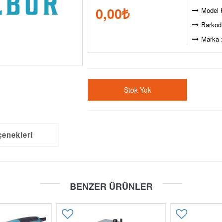
0,00
₺
Model 
Barkod
Marka 
Stok Yok
çenekleri
BENZER ÜRÜNLER