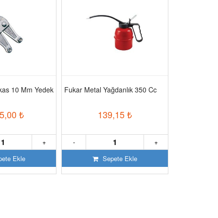
akas 10 Mm Yedek
Fukar Metal Yağdanlık 350 Cc
Fe Power 55 
Jeneratör
5,00
₺
139,15
₺
302
+
-
+
-
ete Ekle
Sepete Ekle
S