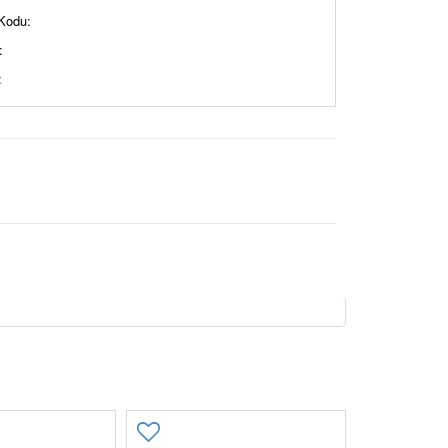
Kodu:
:
: