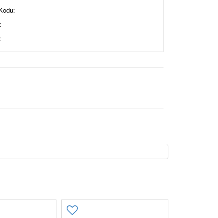
Kodu:
:
: