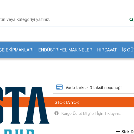
ÇE EKİPMANLARI
ENDÜSTRİYEL MAKİNELER
HIRDAVAT
İŞ GÜ
Vade farksız 3 taksit seçeneği
24 saatte kargoda
STOKTA YOK
Kargo Ücret Bilgileri İçin Tıklayınız
Stok D