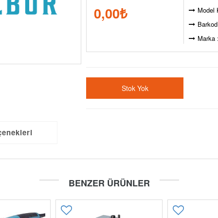
0,00
₺
Model 
Barkod
Marka 
Stok Yok
çenekleri
BENZER ÜRÜNLER