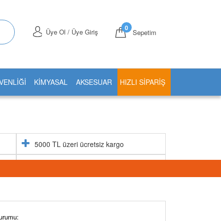
0
Üye Ol / Üye Giriş
Sepetim
VENLİĞİ
KİMYASAL
AKSESUAR
HIZLI SIPARIŞ
5000 TL üzeri ücretsiz kargo
Aynı gün stoktan gönderim
urumu: