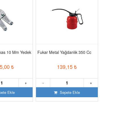
akas 10 Mm Yedek
Fukar Metal Yağdanlık 350 Cc
Fe Power 55 
Jeneratör
5,00
₺
139,15
₺
302
+
-
+
-
ete Ekle
Sepete Ekle
S