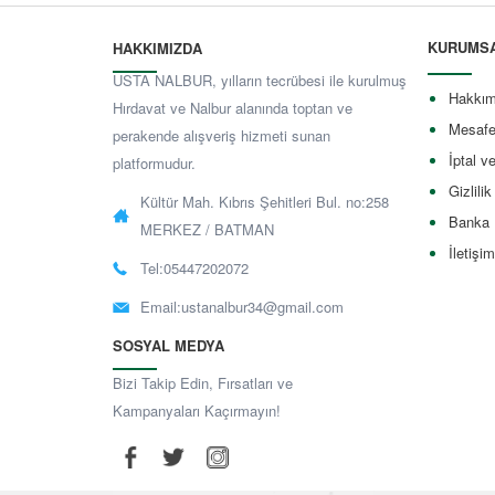
KURUMS
HAKKIMIZDA
USTA NALBUR, yılların tecrübesi ile kurulmuş
Hakkım
Hırdavat ve Nalbur alanında toptan ve
Mesafe
perakende alışveriş hizmeti sunan
İptal v
platformudur.
Gizlilik
Kültür Mah. Kıbrıs Şehitleri Bul. no:258
Banka 
MERKEZ / BATMAN
İletişim
Tel:05447202072
Email:
ustanalbur34@gmail.com
SOSYAL MEDYA
Bizi Takip Edin, Fırsatları ve
Kampanyaları Kaçırmayın!