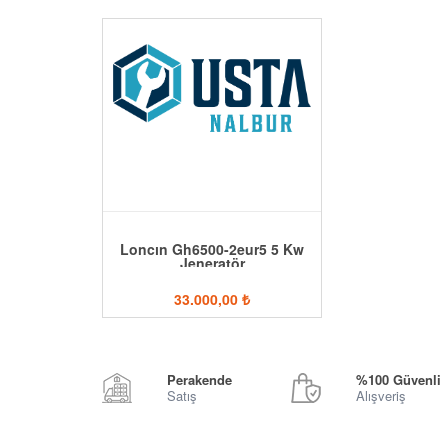
Loncın Gh6500-2eur5 5 Kw
Jeneratör
33.000,00
₺
Perakende
%100 Güvenli
Satış
Alışveriş