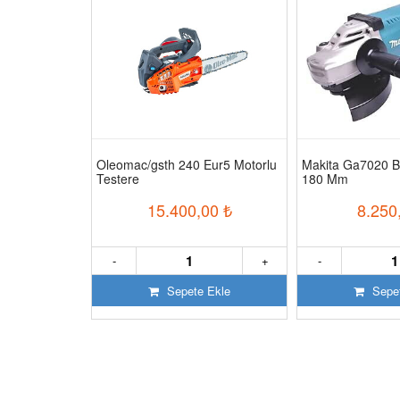
ğsız Sessiz
Oleomac/gsth 240 Eur5 Motorlu
Makita Ga7020 B
Testere
180 Mm
50
₺
15.400,00
₺
8.250
+
-
+
-
 Ekle
Sepete Ekle
Sepet