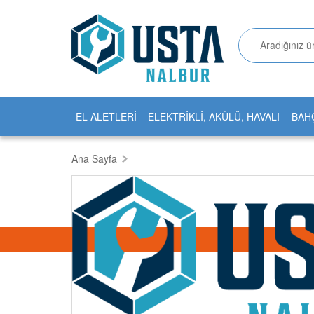
EL ALETLERİ
ELEKTRİKLİ, AKÜLÜ, HAVALI
BAH
Ana Sayfa