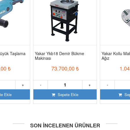
üyük Taşlama
Yakar Ykb18 Demir Bükme
Yakar Kollu M
Makinası
Ağız
,00
₺
73.700,00
₺
1.04
+
-
+
-
e Ekle
Sepete Ekle
Sep
SON İNCELENEN ÜRÜNLER