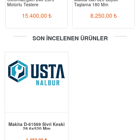
Motorlu Testere
Taşlama 180 Mm
15.400,00
₺
8.250,00
₺
-
+
-
+
SON İNCELENEN ÜRÜNLER
Sepete Ekle
Sepete Ekle
Makita D-61569 Sivri Keski
28.6x520 Mm
1.452,00
₺