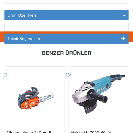
Ürün Özellikleri
STOKTA YOK
Taksit Seçenekleri
BENZER ÜRÜNLER
Oleomac/gsth 240 Eur5
Makita Ga7020 Büyük