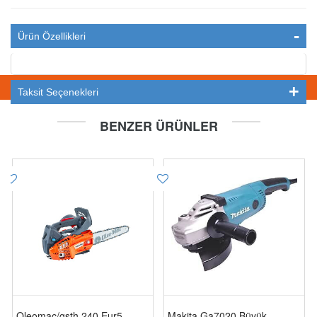
Ürün Özellikleri
STOKTA YOK
Taksit Seçenekleri
BENZER ÜRÜNLER
Oleomac/gsth 240 Eur5
Makita Ga7020 Büyük