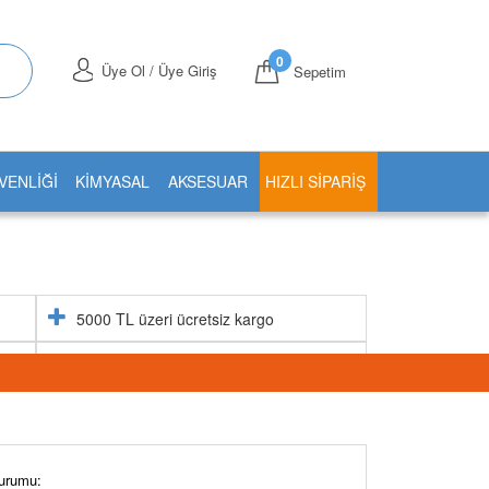
0
Üye Ol / Üye Giriş
Sepetim
VENLİĞİ
KİMYASAL
AKSESUAR
HIZLI SIPARIŞ
5000 TL üzeri ücretsiz kargo
Aynı gün stoktan gönderim
urumu: