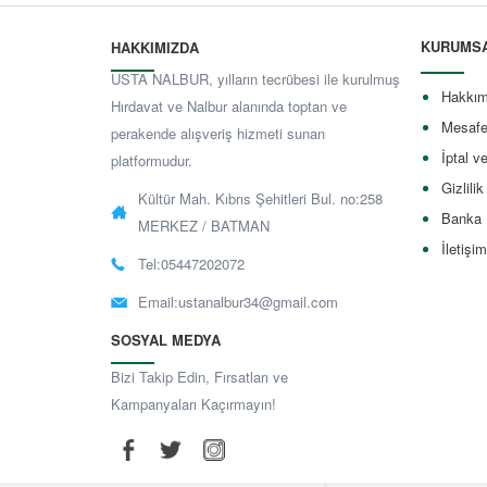
KURUMS
HAKKIMIZDA
USTA NALBUR, yılların tecrübesi ile kurulmuş
Hakkım
Hırdavat ve Nalbur alanında toptan ve
Mesafe
perakende alışveriş hizmeti sunan
İptal v
platformudur.
Gizlilik
Kültür Mah. Kıbrıs Şehitleri Bul. no:258
Banka 
MERKEZ / BATMAN
İletişim
Tel:05447202072
Email:
ustanalbur34@gmail.com
SOSYAL MEDYA
Bizi Takip Edin, Fırsatları ve
Kampanyaları Kaçırmayın!