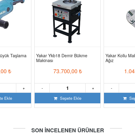
üyük Taşlama
Yakar Ykb18 Demir Bükme
Yakar Kollu M
Makinası
Ağız
,00
₺
73.700,00
₺
1.04
+
-
+
-
e Ekle
Sepete Ekle
Sep
SON İNCELENEN ÜRÜNLER