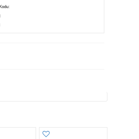
Kodu:
:
: