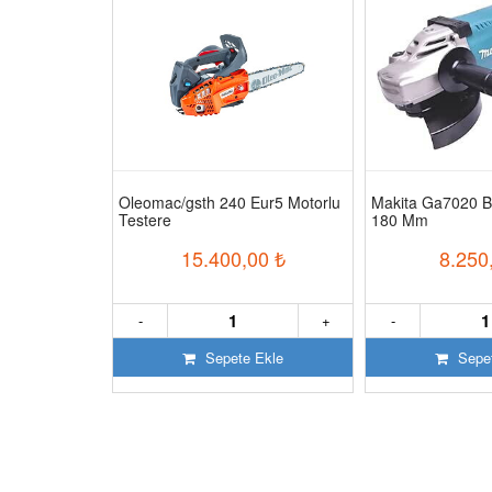
ğsız Sessiz
Oleomac/gsth 240 Eur5 Motorlu
Makita Ga7020 B
Testere
180 Mm
50
₺
15.400,00
₺
8.250
+
-
+
-
 Ekle
Sepete Ekle
Sepet