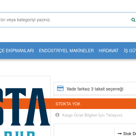
ÇE EKİPMANLARI
ENDÜSTRİYEL MAKİNELER
HIRDAVAT
İŞ GÜ
Vade farksız 3 taksit seçeneği
24 saatte kargoda
STOKTA YOK
Kargo Ücret Bilgileri İçin Tıklayınız
Stok D