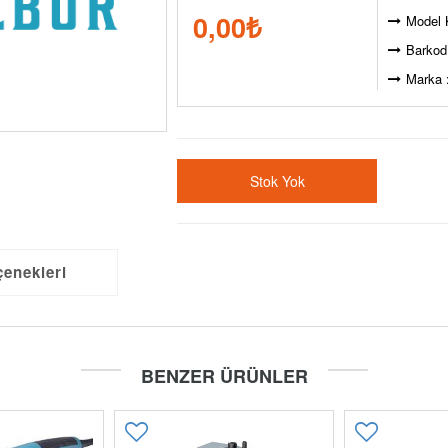
0,00
₺
Model 
Barkod
Marka 
Stok Yok
çenekleri
BENZER ÜRÜNLER