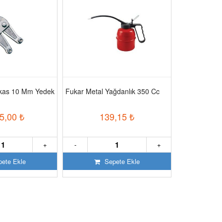
akas 10 Mm Yedek
Fukar Metal Yağdanlık 350 Cc
Fe Power 55 
Jeneratör
5,00
₺
139,15
₺
302
+
-
+
-
ete Ekle
Sepete Ekle
S