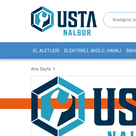
EL ALETLERİ
ELEKTRİKLİ, AKÜLÜ, HAVALI
BAH
Ana Sayfa