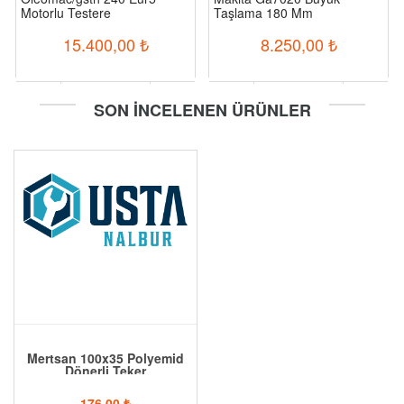
Motorlu Testere
Taşlama 180 Mm
15.400,00
₺
8.250,00
₺
-
+
-
+
SON İNCELENEN ÜRÜNLER
Sepete Ekle
Sepete Ekle
Mertsan 100x35 Polyemid
Dönerli Teker
176,00
₺