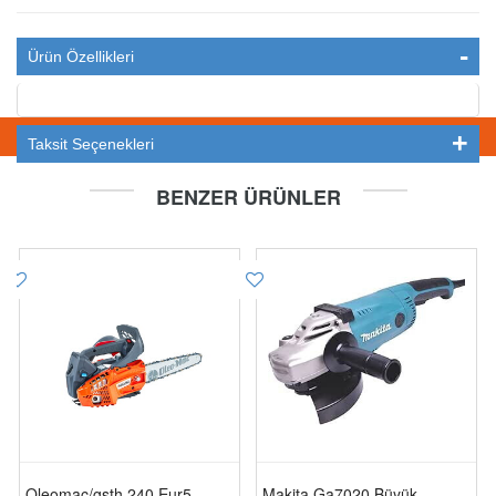
Ürün Özellikleri
STOKTA YOK
Taksit Seçenekleri
BENZER ÜRÜNLER
Oleomac/gsth 240 Eur5
Makita Ga7020 Büyük