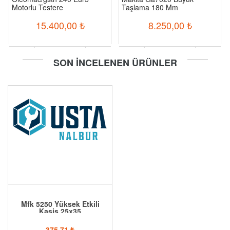
Motorlu Testere
Taşlama 180 Mm
15.400,00
₺
8.250,00
₺
-
+
-
+
SON İNCELENEN ÜRÜNLER
Sepete Ekle
Sepete Ekle
Mfk 5250 Yüksek Etkili
Kasis 25x35
375,71
₺