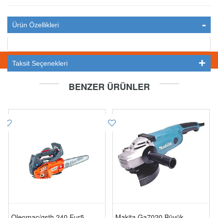
Ürün Özellikleri
STOKTA YOK
Taksit Seçenekleri
BENZER ÜRÜNLER
Oleomac/gsth 240 Eur5
Makita Ga7020 Büyük