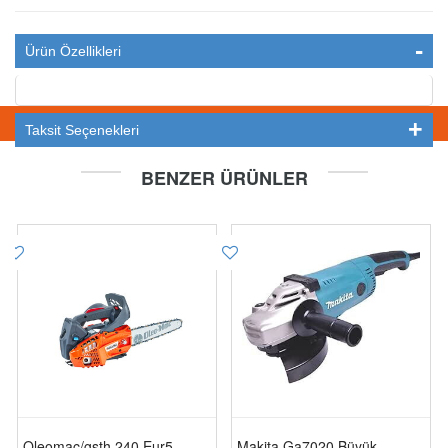
Ürün Özellikleri
STOKTA YOK
Taksit Seçenekleri
BENZER ÜRÜNLER
Oleomac/gsth 240 Eur5
Makita Ga7020 Büyük