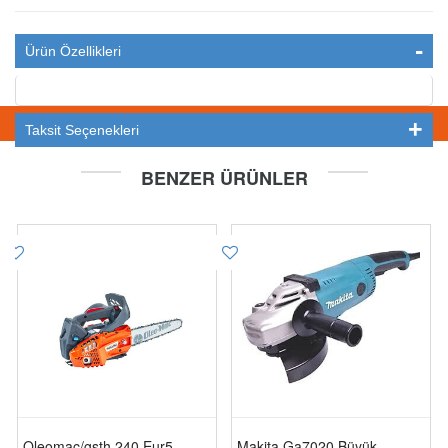
Ürün Özellikleri
STOKTA YOK
Taksit Seçenekleri
BENZER ÜRÜNLER
Oleomac/gsth 240 Eur5
Makita Ga7020 Büyük