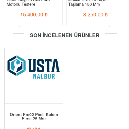
Motorlu Testere
Taşlama 180 Mm
15.400,00
₺
8.250,00
₺
-
+
-
+
SON İNCELENEN ÜRÜNLER
Sepete Ekle
Sepete Ekle
Orient Fre02 Pimli Kalem
Fırça 25 Mm
43,12
₺