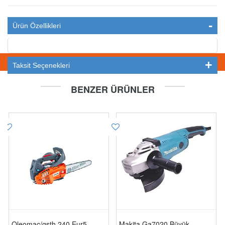
Ürün Özellikleri
STOKTA YOK
Taksit Seçenekleri
BENZER ÜRÜNLER
Oleomac/gsth 240 Eur5
Makita Ga7020 Büyük