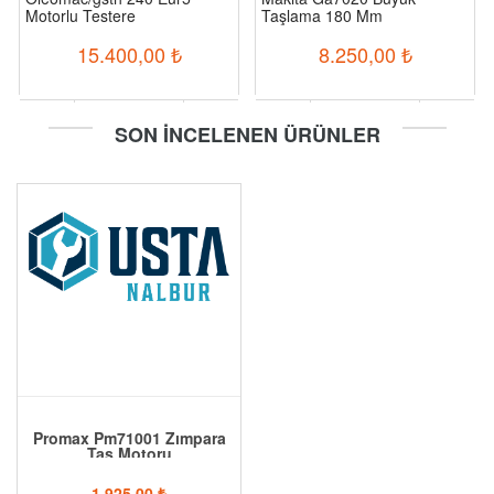
Motorlu Testere
Taşlama 180 Mm
15.400,00
₺
8.250,00
₺
-
+
-
+
SON İNCELENEN ÜRÜNLER
Sepete Ekle
Sepete Ekle
Promax Pm71001 Zımpara
Taş Motoru
1.925,00
₺