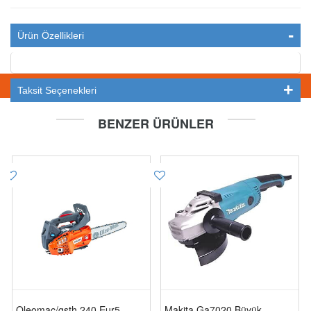
Ürün Özellikleri
STOKTA YOK
Taksit Seçenekleri
BENZER ÜRÜNLER
Oleomac/gsth 240 Eur5
Makita Ga7020 Büyük