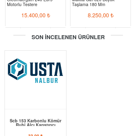
Motorlu Testere
Taşlama 180 Mm
15.400,00
₺
8.250,00
₺
-
+
-
+
SON İNCELENEN ÜRÜNLER
Sepete Ekle
Sepete Ekle
Scb 153 Karbonlu Kömür
Rubi Alçı Karıştırıcı
33,00
₺