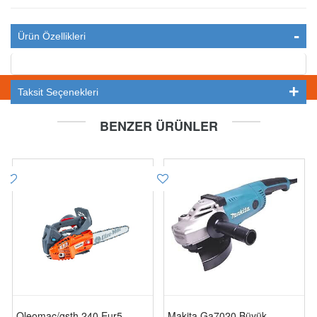
Ürün Özellikleri
STOKTA YOK
Taksit Seçenekleri
BENZER ÜRÜNLER
Oleomac/gsth 240 Eur5
Makita Ga7020 Büyük