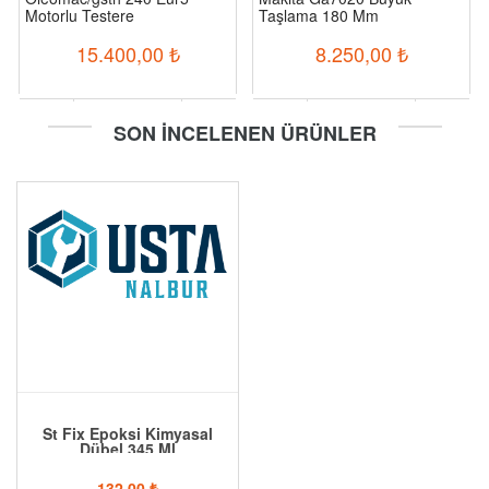
Motorlu Testere
Taşlama 180 Mm
15.400,00
₺
8.250,00
₺
-
+
-
+
SON İNCELENEN ÜRÜNLER
Sepete Ekle
Sepete Ekle
St Fix Epoksi Kimyasal
Dübel 345 Ml
132,00
₺