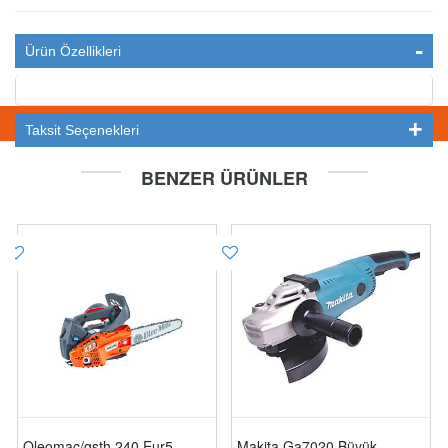
Ürün Özellikleri
STOKTA YOK
Taksit Seçenekleri
BENZER ÜRÜNLER
Oleomac/gsth 240 Eur5
Makita Ga7020 Büyük