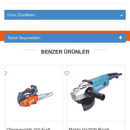
Ürün Özellikleri
STOKTA YOK
Taksit Seçenekleri
BENZER ÜRÜNLER
Oleomac/gsth 240 Eur5
Makita Ga7020 Büyük