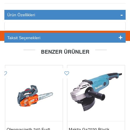
Ürün Özellikleri
STOKTA YOK
Taksit Seçenekleri
BENZER ÜRÜNLER
Oleomac/gsth 240 Eur5
Makita Ga7020 Büyük