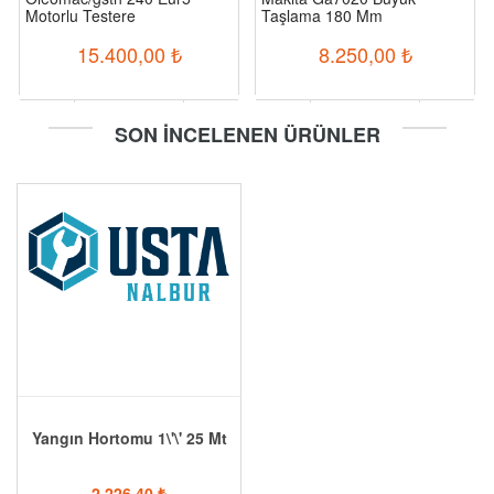
Motorlu Testere
Taşlama 180 Mm
15.400,00
₺
8.250,00
₺
-
+
-
+
SON İNCELENEN ÜRÜNLER
Sepete Ekle
Sepete Ekle
Yangın Hortomu 1\'\' 25 Mt
2.226,40
₺