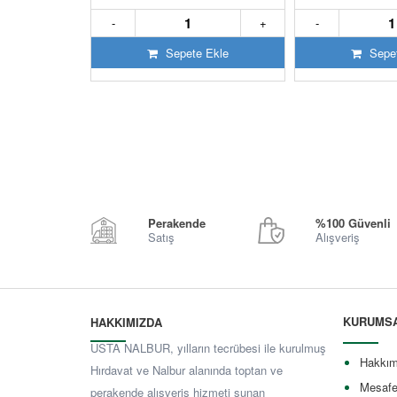
+
-
+
-
 Ekle
Sepete Ekle
Sepet
Perakende
%100 Güvenli
Satış
Alışveriş
KURUMS
HAKKIMIZDA
USTA NALBUR, yılların tecrübesi ile kurulmuş
Hakkım
Hırdavat ve Nalbur alanında toptan ve
Mesafe
perakende alışveriş hizmeti sunan