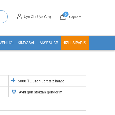
0
Üye Ol / Üye Giriş
Sepetim
VENLİĞİ
KİMYASAL
AKSESUAR
HIZLI SIPARIŞ
5000 TL üzeri ücretsiz kargo
Aynı gün stoktan gönderim