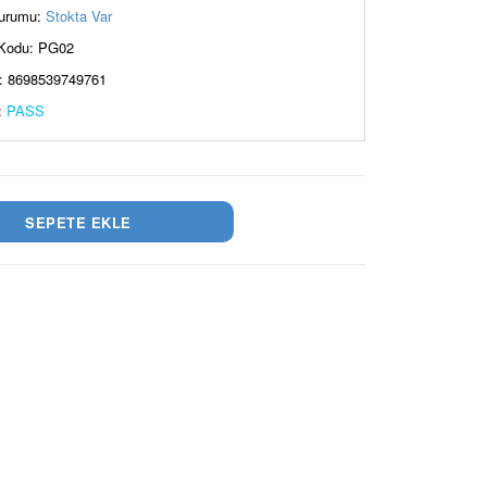
urumu:
Stokta Var
Kodu: PG02
: 8698539749761
:
PASS