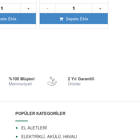
+
-
+
-
ete Ekle
Sepete Ekle
S
%100 Müşteri
2 Yıl Garantili
Memnuniyeti
Ürünler
POPÜLER KATEGORİLER
EL ALETLERİ
ELEKTRİKLİ, AKÜLÜ, HAVALI