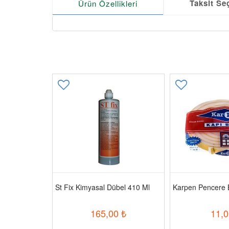
Taksit Se
Ürün Özellikleri
likonu 300 Gr
St Fix Kimyasal Dübel 410 Ml
Karpen Pencere 
0
₺
165,00
₺
11,0