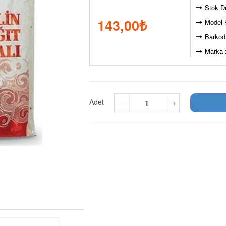
Stok D
143,00
₺
Model 
Barkod
Marka 
Adet
-
+