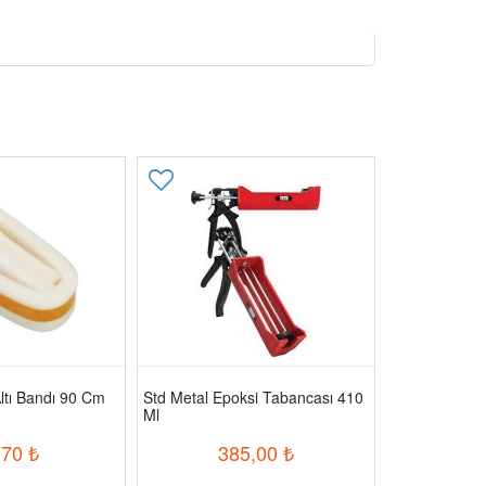
ltı Bandı 90 Cm
Std Metal Epoksi Tabancası 410
Starlıne Koli
Ml
,70
₺
385,00
₺
6